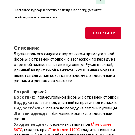
Поставьте курсор в светло-зеленую полоску, укажите
необходимое количество.
В КОРЗИНУ
Описание:
Блузка прямого силуэта с воротником прямоугольной
формы с отрезной стойкой, с застёжкой по переду на
отрезной планке на петли и пуговицы. Рукав втачной,
длинный на притачной манжете. Украшением модели
является фигурная кокетка по переду с отделочными
рюшами и рюшами на манжете.
Покрой:
прямой
Воротник:
прямоугольной формы с отрезной стойкой
Вид рукава:
втачной, длинный на притачной манжете
Вид застёжки:
планка по переду на петли и пуговицы
Детали одежды:
фигурные кокетки, отделочные
рюши
Уход за вещами:
бережная стирка при
t° не более
30°С
, гладить при
t° не более 110°С
, гладить с изнанки,