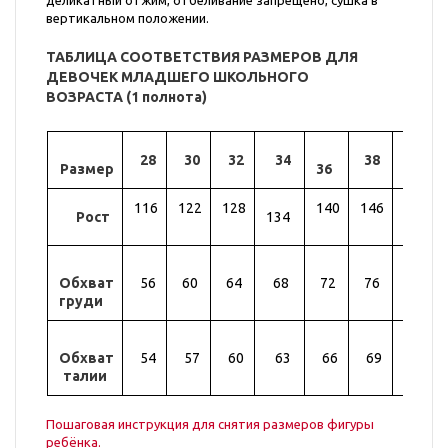
деликатный отжим, отбеливание запрещено, сушка в
вертикальном положении.
ТАБЛИЦА СООТВЕТСТВИЯ РАЗМЕРОВ ДЛЯ
ДЕВОЧЕК МЛАДШЕГО ШКОЛЬНОГО
ВОЗРАСТА (1 полнота)
28
30
32
34
38
40
Размер
36
116
122
128
140
146
Рост
134
152
Обхват
56
60
64
68
72
76
80
груди
Обхват
54
57
60
63
66
69
72
талии
Пошаговая инструкция для снятия размеров фигуры
ребёнка.