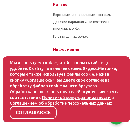
Каталог
Взрослые карнавальные костюмы
Детские карнавальные костюмы
Школьные юбки
Платья для девочек
Информация
Гарантия на товар
Мы используем cookies, чтобы сделать сайт ещё
Условия оплаты
удобнее. К сайту подключен сервис Яндекс.Метрика,
который также использует файлы cookie. Нажав
Условия доставки
кнопку «Соглашаюсь», вы даете свое согласие на
обработку файлов cookie вашего браузера.
Помощь
Обработка данных пользователей осуществляется в
соответствии с
Политикой конфиденциальности
и
Статьи
Соглашением об обработке персональных данных
Как оформить заказ
Инструкция по уходу за тканями
СОГЛАШАЮСЬ