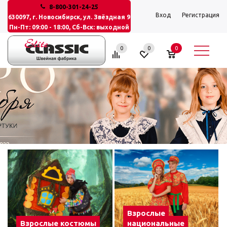
8-800-301-24-25
Вход
Регистрация
630097, г. Новосибирск, ул. Звёздная 9
Пн-Пт: 09:00 - 18:00, Сб-Вск: выходной
0
0
0
.
Взрослые
Взрослые костюмы
национальные