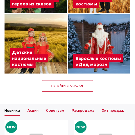
героев из сказок
костюмы
Детские
национальные
Взрослые костюмы
костюмы
«Дед мороз»
ПЕРЕЙТИ В КАТАЛОГ
Новинка
Акция
Советуем
Распродажа
Хит продаж