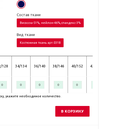
Состав ткани
Вискоза-51%, нейлон-46%,спандекс-3%
Вид ткани
Костюмная ткань арт.0318
2/128
34/134
36/140
38/146
40/152
42/158
ску, укажите необходимое количество.
В КОРЗИНУ