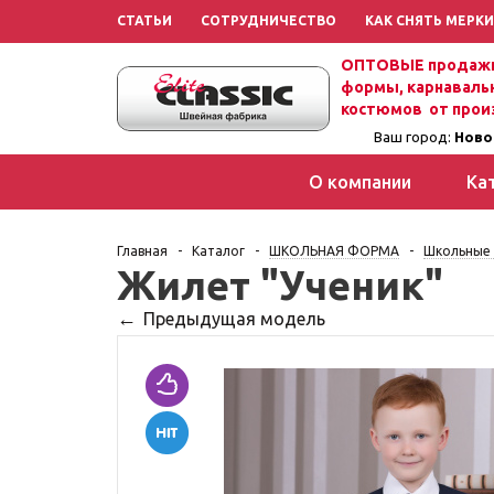
СТАТЬИ
СОТРУДНИЧЕСТВО
КАК СНЯТЬ МЕРКИ
ОПТОВЫЕ продажи
формы, карнаваль
костюмов от прои
Ваш город:
Ново
О компании
Ка
Главная
-
Каталог
-
ШКОЛЬНАЯ ФОРМА
-
Школьные 
Жилет "Ученик"
Предыдущая модель