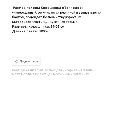
Размер головы Кокошника «Триколор»:
универсальный, регулируется резинкой и завязывается
бантом, подойдет большинству взрослых.
Материал:
текстиль, кружевная тесьма.
Размеры кокошника:
34*35 см
Длинна ленты:
100см
Поделиться
Цена действительна только для интернет-магазина и
может отличаться от цен в розничных магазинах