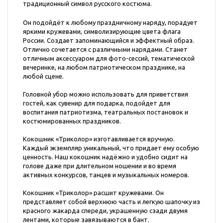
традиционный символ русского костюма.
Он подойдёт к любому праздничному наряду, порадует
яркими кружевами, символизирующие цвета флага
России. Создает запоминающийся и эффектный образ.
Отлично сочетается с различными нарядами. Станет
отличным аксессуаром для фото-сессий, тематической
вечеринке, на любом патриотическом празднике, на
любой сцене.
Головной убор можно использовать для приветствия
гостей, как сувенир для подарка, подойдет для
воспитания патриотизма, театральных постановок и
костюмированных праздников.
Кокошник «Триколор» изготавливается вручную.
Каждый экземпляр уникальный, что придает ему особую
ценность. Наш кокошник надёжно и удобно сидит на
голове даже при длительном ношении и во время
активных конкурсов, танцев и музыкальных номеров.
Кокошник «Триколор» расшит кружевами. Он
представляет собой верхнюю часть и легкую шапочку из
красного жакарда спереди, украшенную сзади двумя
лентами, которые завязываются в бант.