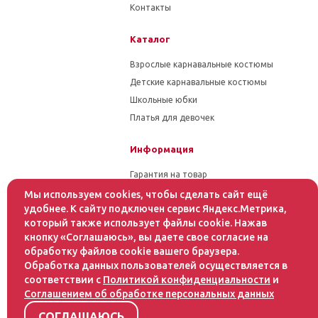
Контакты
Каталог
Взрослые карнавальные костюмы
Детские карнавальные костюмы
Школьные юбки
Платья для девочек
Информация
Гарантия на товар
Условия оплаты
Мы используем cookies, чтобы сделать сайт ещё
удобнее. К сайту подключен сервис Яндекс.Метрика,
Условия доставки
который также использует файлы cookie. Нажав
кнопку «Соглашаюсь», вы даете свое согласие на
Помощь
обработку файлов cookie вашего браузера.
Обработка данных пользователей осуществляется в
Статьи
соответствии с
Политикой конфиденциальности
и
Как оформить заказ
Соглашением об обработке персональных данных
Инструкция по уходу за тканями
СОГЛАШАЮСЬ