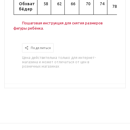
Обхват
58
62
66
70
74
82
78
бёдер
Пошаговая инструкция для снятия размеров
фигуры ребёнка.
Поделиться
Цена действительна только для интернет-
магазина и может отличаться от цен в
розничных магазинах