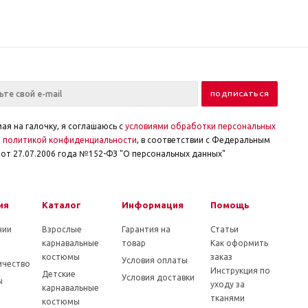
ая на галочку, я соглашаюсь с
условиями обработки персональных
и
политикой конфиденциальности
, в соответствии с Федеральным
от 27.07.2006 года №152-ФЗ "О персональных данных"
ия
Каталог
Информация
Помощь
нии
Взрослые
Гарантия на
Статьи
карнавальные
товар
Как оформить
костюмы
заказ
Условия оплаты
ичество
Инструкция по
Детские
Условия доставки
ы
уходу за
карнавальные
тканями
костюмы