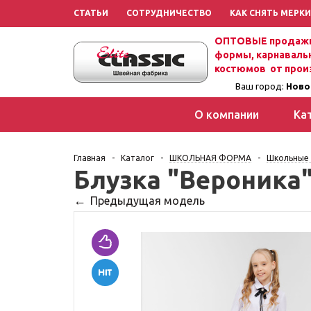
СТАТЬИ
СОТРУДНИЧЕСТВО
КАК СНЯТЬ МЕРКИ
ОПТОВЫЕ продажи
формы, карнаваль
костюмов от прои
Ваш город:
Ново
О компании
Ка
Главная
-
Каталог
-
ШКОЛЬНАЯ ФОРМА
-
Школьные 
Блузка "Вероника
Предыдущая модель