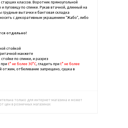
к старших классов. Воротник прямоугольной
и пуговицу по спинке. Рукав втачной, длинный на
ы грудные вытачки и бантовая складка
носить с декоративным украшением "Жабо", либо
ся отдельно!
ной стойкой
притачной манжете
 стойке по спинке, и разрез
 при
t° не более 30°С
, гладить при
t° не более
ый отжим, отбеливание запрещено, сушка в
ительна только для интернет-магазина и может
от цен в розничных магазинах