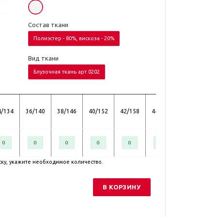
Состав ткани
Полиэстер - 80%, вискоза - 20%
Вид ткани
Блузочная ткань арт.0202
4/134
36/140
38/146
40/152
42/158
44/164
46/170
ску, укажите необходимое количество.
В КОРЗИНУ