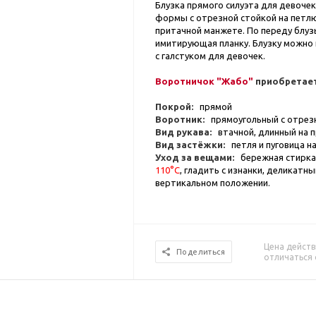
Блузка прямого силуэта для девоче
формы с отрезной стойкой на петлю 
притачной манжете. По переду блуз
имитирующая планку. Блузку можно 
с галстуком для девочек.
Воротничок "Жабо"
приобретает
Покрой:
прямой
Воротник:
прямоугольный с отрез
Вид рукава:
втачной, длинный на 
Вид застёжки:
петля и пуговица на
Уход за вещами:
бережная стирка
110°С
, гладить с изнанки, деликатн
вертикальном положении.
Цена действ
Поделиться
отличаться 