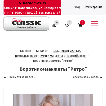
8-800-301-24-25
Вход
Регистрация
630097, г. Новосибирск, ул. Звёздная 9
Пн-Пт: 09:00 - 18:00, Сб-Вск: выходной
0
0
0
Главная
-
Каталог
-
ШКОЛЬНАЯ ФОРМА
-
Школьные воротнички и манжеты в Новосибирске
-
Воротник+манжеты "Ретро"
Воротник+манжеты "Ретро"
Предыдущая модель
Следующая модель