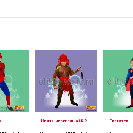
й
Нинзя-черепашка № 2
Спасатель