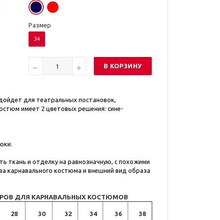
Размер
34
В КОРЗИНУ
дойдет для театральных постановок,
Костюм имеет 2 цветовых решения: сине-
юки.
ь ткань и отделку на равнозначную, с похожими
ва карнавального костюма и внешний вид образа
ЕРОВ ДЛЯ КАРНАВАЛЬНЫХ КОСТЮМОВ
28
30
32
34
36
38