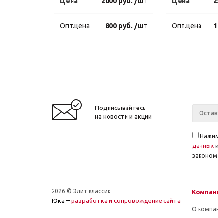
Цена
2000 руб. /шт
Цена
2
Опт.цена
800 руб. /шт
Опт.цена
1
Подписывайтесь
на новости и акции
Нажим
данных
законом 
2026 © Элит классик
Компан
Юка –
разработка и cопровождение сайта
О компа