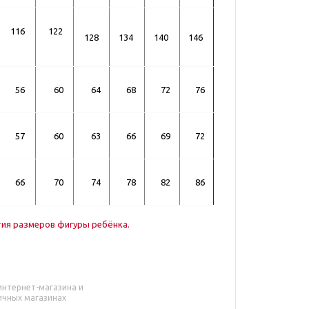
116
122
128
134
140
146
56
60
64
68
72
76
57
60
63
66
69
72
66
70
74
78
82
86
тия размеров фигуры ребёнка.
интернет-магазина и
ичных магазинах