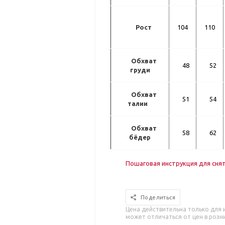
Рост
104
110
Обхват
48
52
груди
Обхват
51
54
талии
Обхват
58
62
бёдер
Пошаговая инструкция для сня
Поделиться
Цена действительна только для 
может отличаться от цен в розн