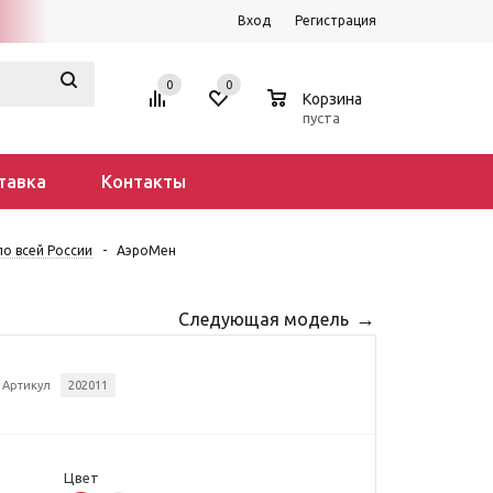
Вход
Регистрация
0
0
0
Корзина
пуста
тавка
Контакты
о всей России
-
АэроМен
Следующая модель
Артикул
202011
Цвет