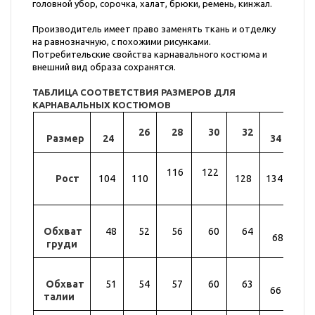
головной убор, сорочка, халат, брюки, ремень, кинжал.
Производитель имеет право заменять ткань и отделку
на равнозначную, с похожими рисунками.
Потребительские свойства карнавального костюма и
внешний вид образа сохранятся.
ТАБЛИЦА СООТВЕТСТВИЯ РАЗМЕРОВ ДЛЯ
КАРНАВАЛЬНЫХ КОСТЮМОВ
26
28
30
32
Размер
24
34
36
116
122
Рост
104
110
128
134
14
Обхват
48
52
56
60
64
72
68
груди
Обхват
51
54
57
60
63
69
66
талии