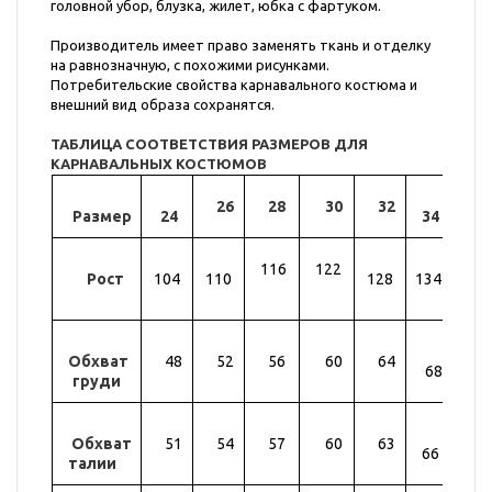
головной убор, блузка, жилет, юбка с фартуком.
Производитель имеет право заменять ткань и отделку
на равнозначную, с похожими рисунками.
Потребительские свойства карнавального костюма и
внешний вид образа сохранятся.
ТАБЛИЦА СООТВЕТСТВИЯ РАЗМЕРОВ ДЛЯ
КАРНАВАЛЬНЫХ КОСТЮМОВ
26
28
30
32
Размер
24
34
36
116
122
Рост
104
110
128
134
14
Обхват
48
52
56
60
64
72
68
груди
Обхват
51
54
57
60
63
69
66
талии