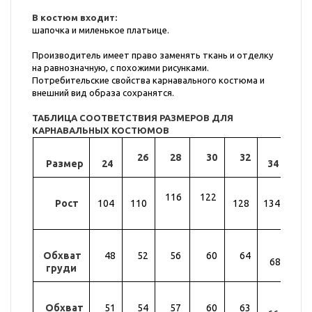
В костюм входит:
шапочка и миленькое платьице.
Производитель имеет право заменять ткань и отделку
на равнозначную, с похожими рисунками.
Потребительские свойства карнавального костюма и
внешний вид образа сохранятся.
ТАБЛИЦА СООТВЕТСТВИЯ РАЗМЕРОВ ДЛЯ
КАРНАВАЛЬНЫХ КОСТЮМОВ
26
28
30
32
Размер
24
34
36
116
122
Рост
104
110
128
134
14
Обхват
48
52
56
60
64
72
68
груди
Обхват
51
54
57
60
63
69