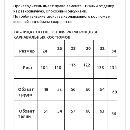
Производитель имеет право заменять ткань и отделку
на равнозначную, с похожими рисунками.
Потребительские свойства карнавального костюма и
внешний вид образа сохранятся.
ТАБЛИЦА СООТВЕТСТВИЯ РАЗМЕРОВ ДЛЯ
КАРНАВАЛЬНЫХ КОСТЮМОВ
26
28
30
32
Размер
24
34
36
116
122
Рост
104
110
128
134
14
Обхват
48
52
56
60
64
72
68
груди
Обхват
51
54
57
60
63
69
66
талии