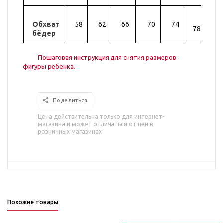
Обхват
58
62
66
70
74
82
78
бёдер
Пошаговая инструкция для снятия размеров
фигуры ребёнка.
Поделиться
Цена действительна только для интернет-
магазина и может отличаться от цен в
розничных магазинах
Похожие товары