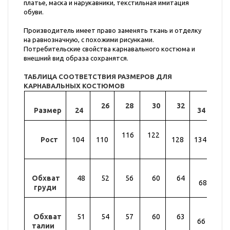
платье, маска и нарукавники, текстильная имитация
обуви.
Производитель имеет право заменять ткань и отделку
на равнозначную, с похожими рисунками.
Потребительские свойства карнавального костюма и
внешний вид образа сохранятся.
ТАБЛИЦА СООТВЕТСТВИЯ РАЗМЕРОВ ДЛЯ
КАРНАВАЛЬНЫХ КОСТЮМОВ
26
28
30
32
Размер
24
34
36
116
122
Рост
104
110
128
134
14
Обхват
48
52
56
60
64
72
68
груди
Обхват
51
54
57
60
63
69
66
талии