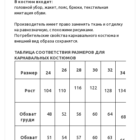
В костюм входит:
головной убор, жакет, пояс, брюки, текстильная
имитация обуви.
Производитель имеет право заменять ткань и отделку
на равнозначную, с похожими рисунками.
Потребительские свойства карнавального костюма и
внешний вид образа сохранятся.
ТАБЛИЦА СООТВЕТСТВИЯ РАЗМЕРОВ ДЛЯ
КАРНАВАЛЬНЫХ КОСТЮМОВ
26
28
30
32
Размер
24
34
36
116
122
Рост
104
110
128
134
14
Обхват
48
52
56
60
64
72
68
груди
Обхват
51
54
57
60
63
69