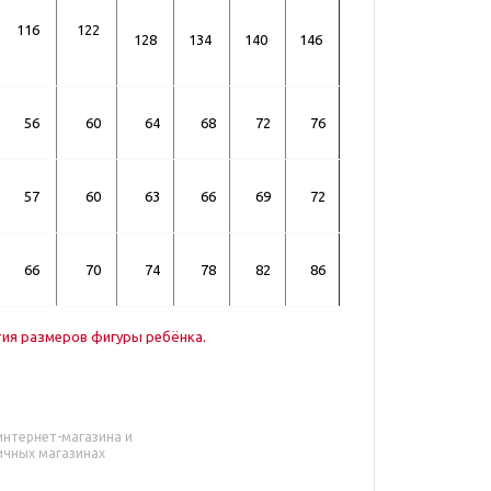
116
122
128
134
140
146
56
60
64
68
72
76
57
60
63
66
69
72
66
70
74
78
82
86
тия размеров фигуры ребёнка.
интернет-магазина и
ичных магазинах