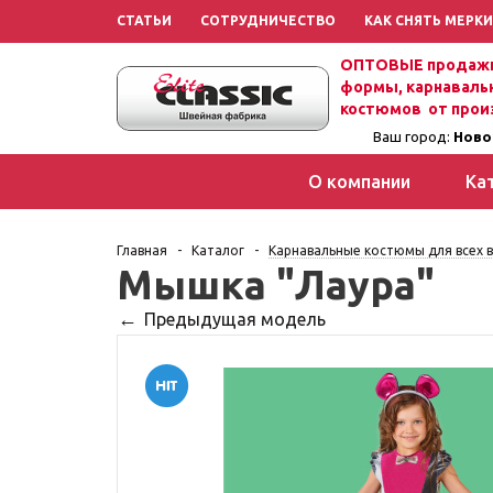
СТАТЬИ
СОТРУДНИЧЕСТВО
КАК СНЯТЬ МЕРКИ
ОПТОВЫЕ продажи
формы, карнаваль
костюмов от прои
Ваш город:
Ново
О компании
Ка
Главная
-
Каталог
-
Карнавальные костюмы для всех в
Мышка "Лаура"
Предыдущая модель