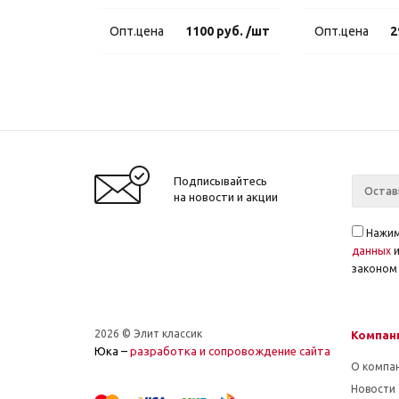
Опт.цена
1100 руб. /шт
Опт.цена
2
Подписывайтесь
на новости и акции
Нажим
данных
законом 
2026 © Элит классик
Компан
Юка –
разработка и cопровождение сайта
О компа
Новости