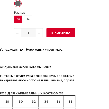
Размер
30
34
В КОРЗИНУ
, подходит для Новогодних утренников,
док с ушками миленького мышонка.
ь ткань и отделку на равнозначную, с похожими
ва карнавального костюма и внешний вид образа
ЕРОВ ДЛЯ КАРНАВАЛЬНЫХ КОСТЮМОВ
28
30
32
34
36
38