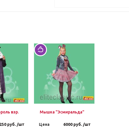
оль взр.
Мышка "Эсмиральда"
250 руб. /шт
Цена
6000 руб. /шт