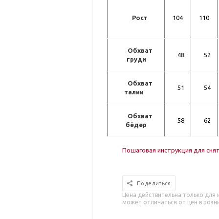
Рост
104
110
Обхват
48
52
груди
Обхват
51
54
талии
Обхват
58
62
бёдер
Пошаговая инструкция для сня
Поделиться
Цена действительна только для 
может отличаться от цен в розн