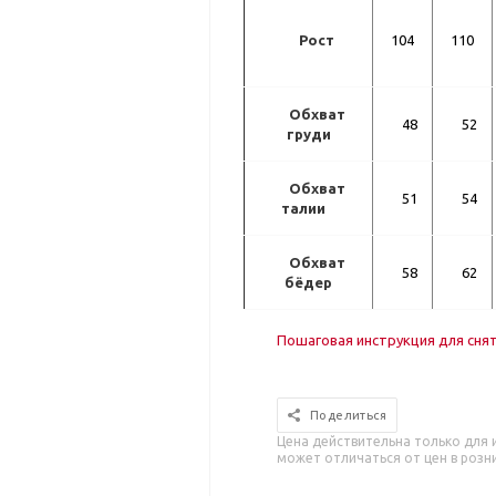
Рост
104
110
Обхват
48
52
груди
Обхват
51
54
талии
Обхват
58
62
бёдер
Пошаговая инструкция для сня
Поделиться
Цена действительна только для 
может отличаться от цен в розн