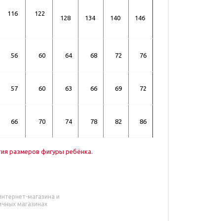
116
122
128
134
140
146
56
60
64
68
72
76
57
60
63
66
69
72
66
70
74
78
82
86
тия размеров фигуры ребёнка.
интернет-магазина и
ичных магазинах