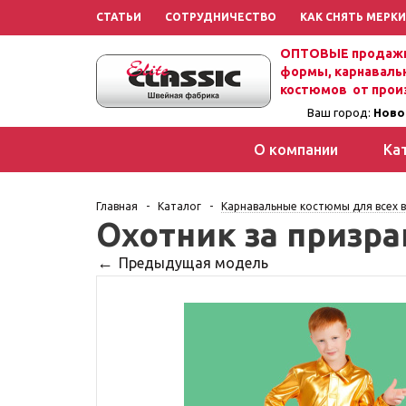
СТАТЬИ
СОТРУДНИЧЕСТВО
КАК СНЯТЬ МЕРКИ
ОПТОВЫЕ продажи
формы, карнаваль
костюмов от прои
Ваш город:
Ново
О компании
Ка
Главная
-
Каталог
-
Карнавальные костюмы для всех в
Охотник за призр
Предыдущая модель