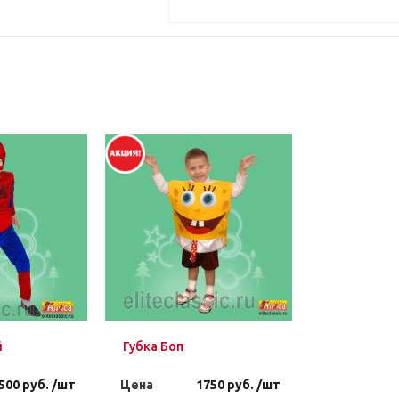
й
Губка Боп
500 руб. /шт
Цена
1750 руб. /шт