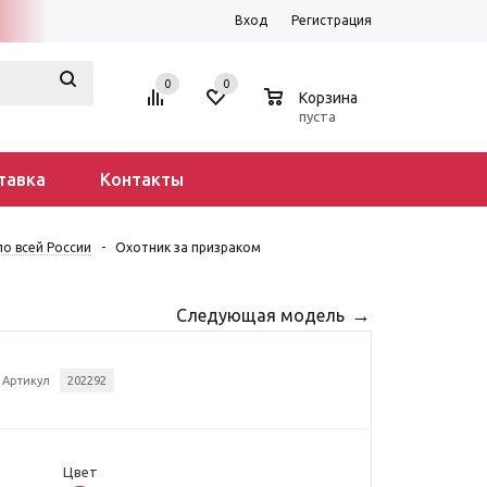
Вход
Регистрация
0
0
0
Корзина
пуста
тавка
Контакты
о всей России
-
Охотник за призраком
Следующая модель
Артикул
202292
Цвет