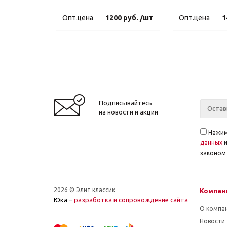
Опт.цена
1200 руб. /шт
Опт.цена
1
Подписывайтесь
на новости и акции
Нажим
данных
законом 
2026 © Элит классик
Компан
Юка –
разработка и cопровождение сайта
О компа
Новости