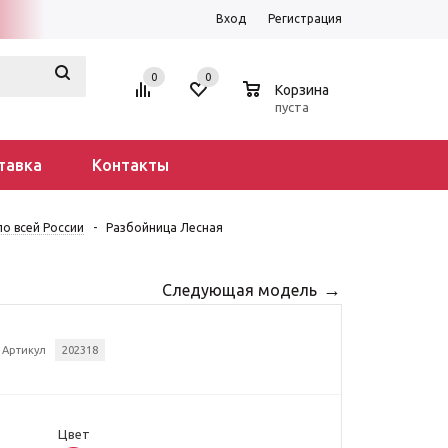
Вход
Регистрация
0
0
0
Корзина
пуста
тавка
Контакты
о всей России
-
Разбойница Лесная
Следующая модель
Артикул
202318
Цвет