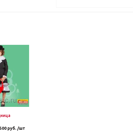
дница
500 руб. /шт