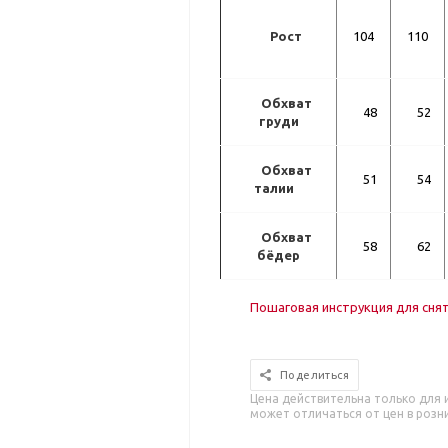
Рост
104
110
Обхват
48
52
груди
Обхват
51
54
талии
Обхват
58
62
бёдер
Пошаговая инструкция для сня
Поделиться
Цена действительна только для 
может отличаться от цен в розн