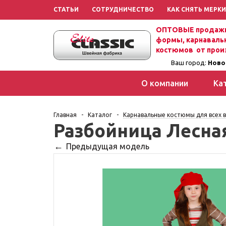
СТАТЬИ
СОТРУДНИЧЕСТВО
КАК СНЯТЬ МЕРКИ
ОПТОВЫЕ продажи
формы, карнаваль
костюмов от прои
Ваш город:
Ново
О компании
Ка
Главная
-
Каталог
-
Карнавальные костюмы для всех в
Разбойница Лесна
Предыдущая модель