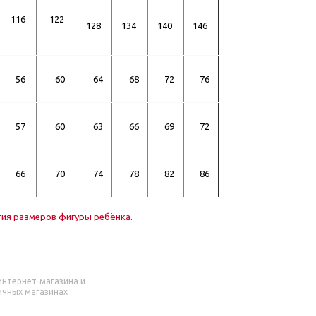
116
122
128
134
140
146
56
60
64
68
72
76
57
60
63
66
69
72
66
70
74
78
82
86
тия размеров фигуры ребёнка.
интернет-магазина и
ичных магазинах