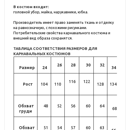
В костюм входит:
головной убор, майка, нарукавники, юбка.
Производитель имеет право заменять ткань и отделку
на равнозначную, с похожими рисунками.
Потребительские свойства карнавального костюма и
внешний вид образа сохранятся.
ТАБЛИЦА СООТВЕТСТВИЯ РАЗМЕРОВ ДЛЯ
КАРНАВАЛЬНЫХ КОСТЮМОВ
26
28
30
32
Размер
24
34
36
116
122
Рост
104
110
128
134
14
Обхват
48
52
56
60
64
72
68
груди
Обхват
51
54
57
60
63
69