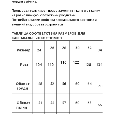
морды зайчика.
Производитель имеет право заменять ткань и отделку
на равнозначную, с похожими рисунками.
Потребительские свойства карнавального костюма и
внешний вид образа сохранятся.
ТАБЛИЦА СООТВЕТСТВИЯ РАЗМЕРОВ ДЛЯ
КАРНАВАЛЬНЫХ КОСТЮМОВ
26
28
30
32
Размер
24
34
36
116
122
Рост
104
110
128
134
14
Обхват
48
52
56
60
64
72
68
груди
Обхват
51
54
57
60
63
69
66
талии