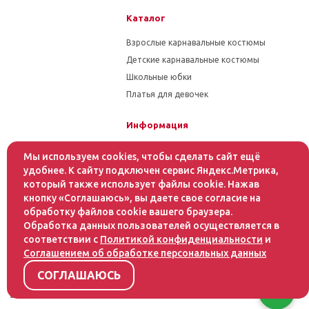
Каталог
Взрослые карнавальные костюмы
Детские карнавальные костюмы
Школьные юбки
Платья для девочек
Информация
Гарантия на товар
Мы используем cookies, чтобы сделать сайт ещё
Условия оплаты
удобнее. К сайту подключен сервис Яндекс.Метрика,
который также использует файлы cookie. Нажав
Условия доставки
кнопку «Соглашаюсь», вы даете свое согласие на
обработку файлов cookie вашего браузера.
Помощь
Обработка данных пользователей осуществляется в
соответствии с
Политикой конфиденциальности
и
Статьи
Соглашением об обработке персональных данных
Как оформить заказ
Инструкция по уходу за тканями
СОГЛАШАЮСЬ