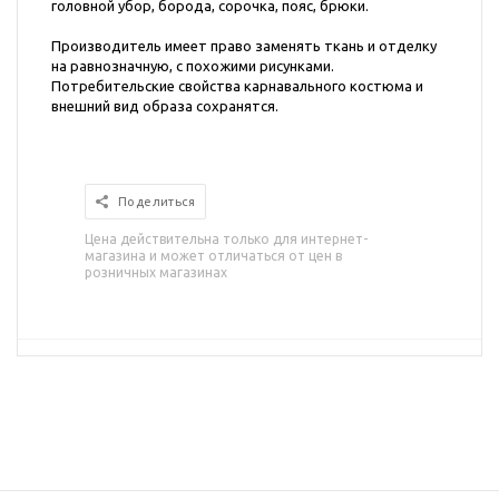
головной убор, борода, сорочка, пояс, брюки.
Производитель имеет право заменять ткань и отделку
на равнозначную, с похожими рисунками.
Потребительские свойства карнавального костюма и
внешний вид образа сохранятся.
Поделиться
Цена действительна только для интернет-
магазина и может отличаться от цен в
розничных магазинах