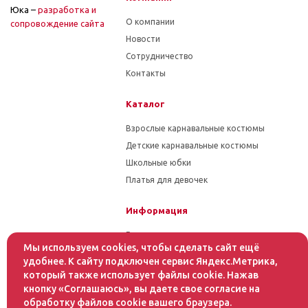
Юка –
разработка и
О компании
cопровождение сайта
Новости
Сотрудничество
Контакты
Каталог
Взрослые карнавальные костюмы
Детские карнавальные костюмы
Школьные юбки
Платья для девочек
Информация
Гарантия на товар
Мы используем cookies, чтобы сделать сайт ещё
Условия оплаты
удобнее. К сайту подключен сервис Яндекс.Метрика,
Условия доставки
который также использует файлы cookie. Нажав
кнопку «Соглашаюсь», вы даете свое согласие на
Помощь
обработку файлов cookie вашего браузера.