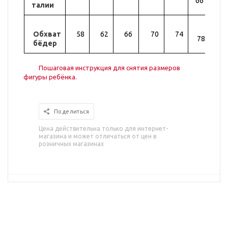
66
талии
Обхват
58
62
66
70
74
82
78
бёдер
Пошаговая инструкция для снятия размеров
фигуры ребёнка.
Поделиться
Цена действительна только для интернет-
магазина и может отличаться от цен в
розничных магазинах