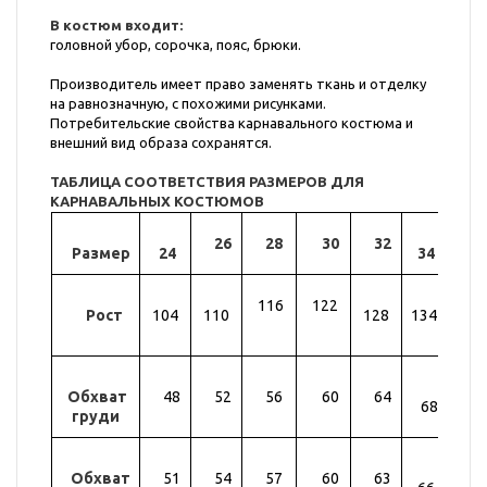
В костюм входит:
головной убор, сорочка, пояс, брюки.
Производитель имеет право заменять ткань и отделку
на равнозначную, с похожими рисунками.
Потребительские свойства карнавального костюма и
внешний вид образа сохранятся.
ТАБЛИЦА СООТВЕТСТВИЯ РАЗМЕРОВ ДЛЯ
КАРНАВАЛЬНЫХ КОСТЮМОВ
26
28
30
32
Размер
24
34
36
116
122
Рост
104
110
128
134
14
Обхват
48
52
56
60
64
72
68
груди
Обхват
51
54
57
60
63
69