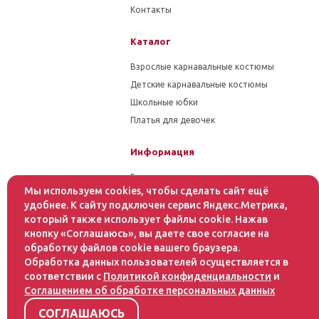
Контакты
Каталог
Взрослые карнавальные костюмы
Детские карнавальные костюмы
Школьные юбки
Платья для девочек
Информация
Гарантия на товар
Мы используем cookies, чтобы сделать сайт ещё
Условия оплаты
удобнее. К сайту подключен сервис Яндекс.Метрика,
Условия доставки
который также использует файлы cookie. Нажав
кнопку «Соглашаюсь», вы даете свое согласие на
Помощь
обработку файлов cookie вашего браузера.
Обработка данных пользователей осуществляется в
Статьи
соответствии с
Политикой конфиденциальности
и
Как оформить заказ
Соглашением об обработке персональных данных
Инструкция по уходу за тканями
СОГЛАШАЮСЬ