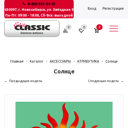
8-800-301-24-25
Вход
Регистрация
630097, г. Новосибирск, ул. Звёздная 9
Пн-Пт: 09:00 - 18:00, Сб-Вск: выходной
0
0
0
Главная
-
Каталог
-
АКСЕССУАРЫ
-
АТРИБУТИКА
-
Солнце
Солнце
Предыдущая модель
Следующая модель