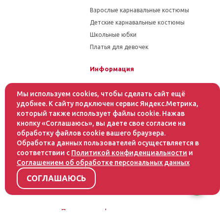
Взрослые карнавальные костюмы
Детские карнавальные костюмы
Школьные юбки
Платья для девочек
Информация
Гарантия на товар
Мы используем cookies, чтобы сделать сайт ещё
Условия оплаты
удобнее. К сайту подключен сервис Яндекс.Метрика,
Условия доставки
который также использует файлы cookie. Нажав
кнопку «Соглашаюсь», вы даете свое согласие на
обработку файлов cookie вашего браузера.
Помощь
Обработка данных пользователей осуществляется в
Статьи
соответствии с
Политикой конфиденциальности
и
Как оформить заказ
Соглашением об обработке персональных данных
Инструкция по уходу за тканями
СОГЛАШАЮСЬ
Политика конфиденциальности