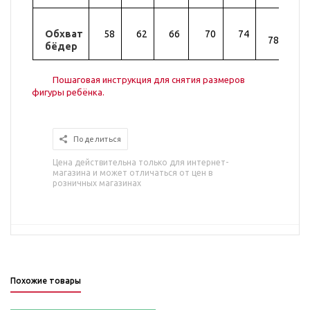
Обхват
58
62
66
70
74
82
78
бёдер
Пошаговая инструкция для снятия размеров
фигуры ребёнка.
Поделиться
Цена действительна только для интернет-
магазина и может отличаться от цен в
розничных магазинах
Похожие товары