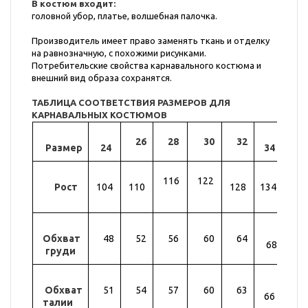
В костюм входит:
головной убор, платье, волшебная палочка.
Производитель имеет право заменять ткань и отделку
на равнозначную, с похожими рисунками.
Потребительские свойства карнавального костюма и
внешний вид образа сохранятся.
ТАБЛИЦА СООТВЕТСТВИЯ РАЗМЕРОВ ДЛЯ
КАРНАВАЛЬНЫХ КОСТЮМОВ
26
28
30
32
Размер
24
34
36
116
122
Рост
104
110
128
134
14
Обхват
48
52
56
60
64
72
68
груди
Обхват
51
54
57
60
63
69
66
талии