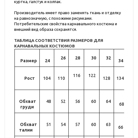
куртка, галстук и колпак.
Производитель имеет право заменять ткань и отделку
на равнозначную, с похожими рисунками.
Потребительские свойства карнавального костюма и
внешний вид образа сохранятся.
ТАБЛИЦА СООТВЕТСТВИЯ РАЗМЕРОВ ДЛЯ
КАРНАВАЛЬНЫХ КОСТЮМОВ
26
28
30
32
Размер
24
34
36
116
122
Рост
104
110
128
134
14
Обхват
48
52
56
60
64
72
68
груди
Обхват
51
54
57
60
63
69
66
талии