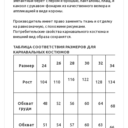
элегантный берет с пером и брошью, панталоны, плащ, и
камзол с рукавом-фонарик из качественного велюра и
аппликацией в виде короны.
Производитель имеет право заменять ткань и отделку
на равнозначную, с похожими рисунками.
Потребительские свойства карнавального костюма и
внешний вид образа сохранятся.
ТАБЛИЦА СООТВЕТСТВИЯ РАЗМЕРОВ ДЛЯ
КАРНАВАЛЬНЫХ КОСТЮМОВ
26
28
30
32
Размер
24
34
36
116
122
Рост
104
110
128
134
14
Обхват
48
52
56
60
64
72
68
груди
Обхват
51
54
57
60
63
69
66