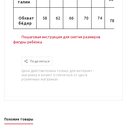
талии
Обхват
58
62
66
70
74
82
78
бёдер
Пошаговая инструкция для снятия размеров
фигуры ребёнка.
Поделиться
Цена действительна только для интернет-
магазина и может отличаться от цен в
розничных магазинах
Похожие товары