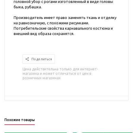
головной убор с рогами изготовленный в виде головы
быка, рубашка.
Производитель имеет право заменять ткань и отделку
на равнозначную, с похожими рисунками.
Потребительские свойства карнавального костюма и
внешний вид образа сохранятся.
Поделиться
Цена действительна только для интернет-
магазина и может отличаться от цен в
розничных магазинах
Похожие товары