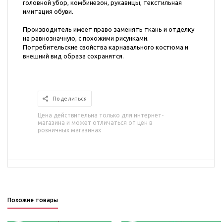
головной убор, комбинезон, рукавицы, текстильная
имитация обуви.
Производитель имеет право заменять ткань и отделку
на равнозначную, с похожими рисунками.
Потребительские свойства карнавального костюма и
внешний вид образа сохранятся.
Поделиться
Цена действительна только для интернет-
магазина и может отличаться от цен в
розничных магазинах
Похожие товары